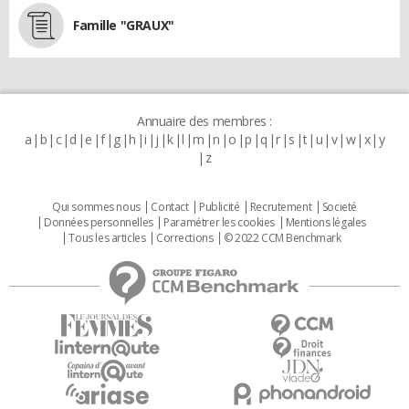
Famille "GRAUX"
Annuaire des membres :
a
b
c
d
e
f
g
h
i
j
k
l
m
n
o
p
q
r
s
t
u
v
w
x
y
z
Qui sommes nous
Contact
Publicité
Recrutement
Societé
Données personnelles
Paramétrer les cookies
Mentions légales
Tous les articles
Corrections
© 2022 CCM Benchmark