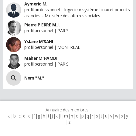
Aymeric M.
profil professionnel | Ingénieur système Linux et produits
associés. - Ministère des affaires sociales
Pierre PIERRE M.J.
profil personnel | PARIS
Yslane M'SAHI
profil personnel | MONTREAL
Maher M'HAMDI
profil personnel | PARIS
Nom "M."
Annuaire des membres :
a
b
c
d
e
f
g
h
i
j
k
l
m
n
o
p
q
r
s
t
u
v
w
x
y
z