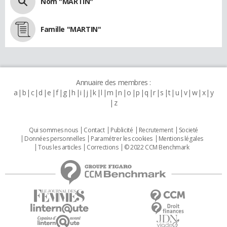
Nom "MARTIN"
Famille "MARTIN"
Annuaire des membres :
a
b
c
d
e
f
g
h
i
j
k
l
m
n
o
p
q
r
s
t
u
v
w
x
y
z
Qui sommes nous
Contact
Publicité
Recrutement
Societé
Données personnelles
Paramétrer les cookies
Mentions légales
Tous les articles
Corrections
© 2022 CCM Benchmark