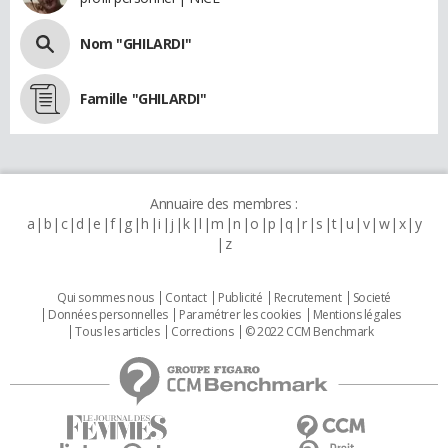
Nom "GHILARDI"
Famille "GHILARDI"
Annuaire des membres :
a
b
c
d
e
f
g
h
i
j
k
l
m
n
o
p
q
r
s
t
u
v
w
x
y
z
Qui sommes nous
Contact
Publicité
Recrutement
Societé
Données personnelles
Paramétrer les cookies
Mentions légales
Tous les articles
Corrections
© 2022 CCM Benchmark