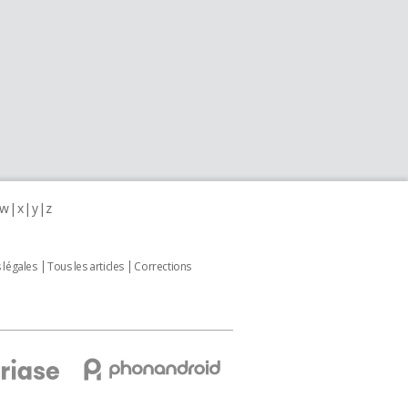
w
x
y
z
 légales
Tous les articles
Corrections