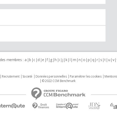
 des membres :
a
b
c
d
e
f
g
h
i
j
k
l
m
n
o
p
q
r
s
t
u
v
Recrutement
Societé
Données personnelles
Paramétrer les cookies
Mentions
© 2022 CCM Benchmark