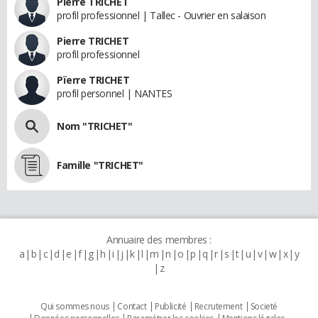
Pierre TRICHET
profil professionnel | Tallec - Ouvrier en salaison
Pierre TRICHET
profil professionnel
Pïerre TRICHET
profil personnel | NANTES
Nom "TRICHET"
Famille "TRICHET"
Annuaire des membres :
a
b
c
d
e
f
g
h
i
j
k
l
m
n
o
p
q
r
s
t
u
v
w
x
y
z
Qui sommes nous
Contact
Publicité
Recrutement
Societé