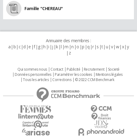
Famille "CHEREAU"
Annuaire des membres :
a
b
c
d
e
f
g
h
i
j
k
l
m
n
o
p
q
r
s
t
u
v
w
x
y
z
Qui sommes nous
Contact
Publicité
Recrutement
Societé
Données personnelles
Paramétrer les cookies
Mentions légales
Tous les articles
Corrections
© 2022 CCM Benchmark