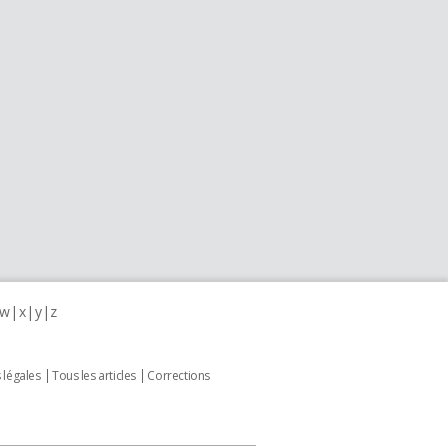
w
x
y
z
 légales
Tous les articles
Corrections