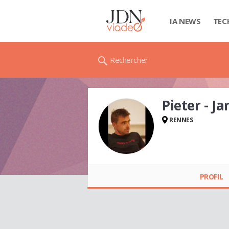
IA NEWS
TEC
Rechercher
Pieter - 
RENNES
Pieter - Jan
UYTTERSPROT
PROFIL