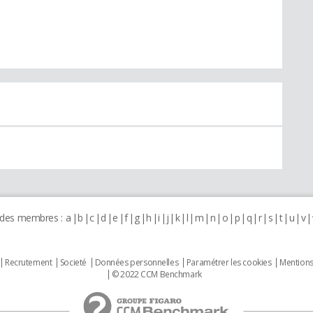
 des membres :
a
b
c
d
e
f
g
h
i
j
k
l
m
n
o
p
q
r
s
t
u
v
Recrutement
Societé
Données personnelles
Paramétrer les cookies
Mentions
© 2022 CCM Benchmark