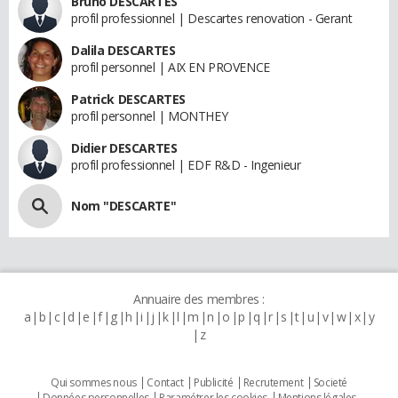
Bruno DESCARTES
profil professionnel | Descartes renovation - Gerant
Dalila DESCARTES
profil personnel | AIX EN PROVENCE
Patrick DESCARTES
profil personnel | MONTHEY
Didier DESCARTES
profil professionnel | EDF R&D - Ingenieur
Nom "DESCARTE"
Annuaire des membres :
a
b
c
d
e
f
g
h
i
j
k
l
m
n
o
p
q
r
s
t
u
v
w
x
y
z
Qui sommes nous
Contact
Publicité
Recrutement
Societé
Données personnelles
Paramétrer les cookies
Mentions légales