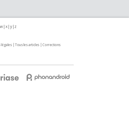
w
x
y
z
 légales
Tous les articles
Corrections