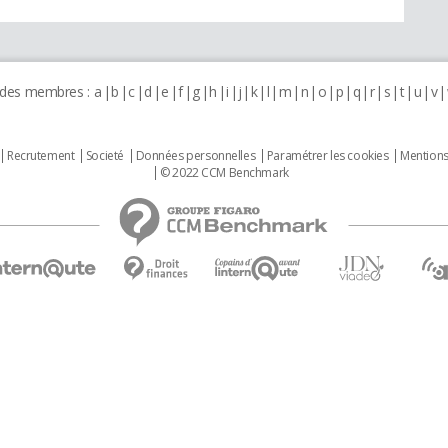
 des membres :
a
b
c
d
e
f
g
h
i
j
k
l
m
n
o
p
q
r
s
t
u
v
Recrutement
Societé
Données personnelles
Paramétrer les cookies
Mentions
© 2022 CCM Benchmark