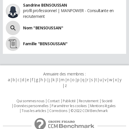
Sandrine BENSOUSSAN
profil professionnel | MANPOWER - Consultante en
recrutement
Nom "BENSOUSSAN"
Famille "BENSOUSSAN"
Annuaire des membres :
a
b
c
d
e
f
g
h
i
j
k
l
m
n
o
p
q
r
s
t
u
v
w
x
y
z
Qui sommes nous
Contact
Publicité
Recrutement
Societé
Données personnelles
Paramétrer les cookies
Mentions légales
Tous les articles
Corrections
© 2022 CCM Benchmark