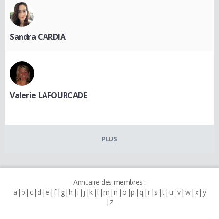
Sandra CARDIA
Valerie LAFOURCADE
PLUS
Annuaire des membres :
a
b
c
d
e
f
g
h
i
j
k
l
m
n
o
p
q
r
s
t
u
v
w
x
y
z