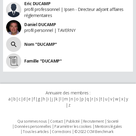
Eric DUCAMP
profil professionnel | Ipsen - Directeur adjoint affaires
réglementaires
Daniel DUCAMP
profil personnel | TAVERNY
Nom "DUCAMP"
Famille "DUCAMP"
Annuaire des membres :
a
b
c
d
e
f
g
h
i
j
k
l
m
n
o
p
q
r
s
t
u
v
w
x
y
z
Qui sommes nous
Contact
Publicité
Recrutement
Societé
Données personnelles
Paramétrer les cookies
Mentions légales
Tous les articles
Corrections
© 2022 CCM Benchmark