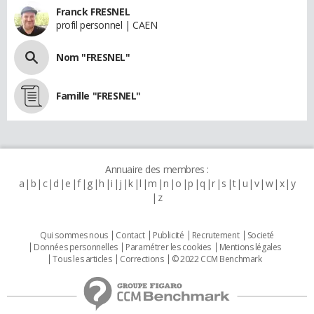
Franck FRESNEL
profil personnel | CAEN
Nom "FRESNEL"
Famille "FRESNEL"
Annuaire des membres :
a
b
c
d
e
f
g
h
i
j
k
l
m
n
o
p
q
r
s
t
u
v
w
x
y
z
Qui sommes nous
Contact
Publicité
Recrutement
Societé
Données personnelles
Paramétrer les cookies
Mentions légales
Tous les articles
Corrections
© 2022 CCM Benchmark