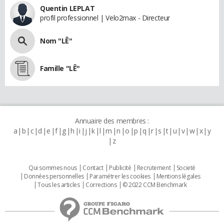
Quentin LEPLAT
profil professionnel | Velo2max - Directeur
Nom "LÊ"
Famille "LÊ"
Annuaire des membres :
a
b
c
d
e
f
g
h
i
j
k
l
m
n
o
p
q
r
s
t
u
v
w
x
y
z
Qui sommes nous
Contact
Publicité
Recrutement
Societé
Données personnelles
Paramétrer les cookies
Mentions légales
Tous les articles
Corrections
© 2022 CCM Benchmark