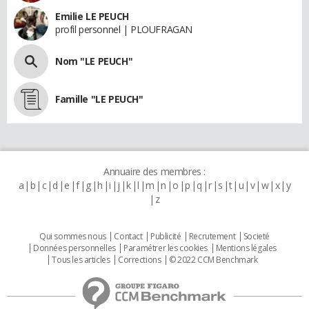
Emilie LE PEUCH
profil personnel | PLOUFRAGAN
Nom "LE PEUCH"
Famille "LE PEUCH"
Annuaire des membres :
a
b
c
d
e
f
g
h
i
j
k
l
m
n
o
p
q
r
s
t
u
v
w
x
y
z
Qui sommes nous
Contact
Publicité
Recrutement
Societé
Données personnelles
Paramétrer les cookies
Mentions légales
Tous les articles
Corrections
© 2022 CCM Benchmark