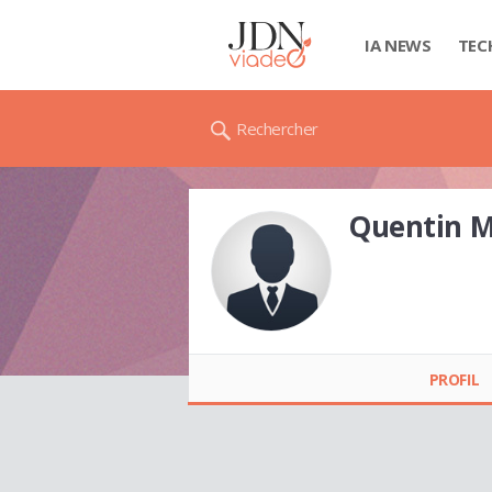
IA NEWS
TEC
Rechercher
Quentin 
Quentin
MASSACRIER
PROFIL