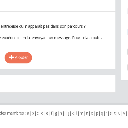
 entreprise qui n'apparaît pas dans son parcours ?
te expérience en lui envoyant un message. Pour cela ajoutez
Ajouter
 des membres :
a
b
c
d
e
f
g
h
i
j
k
l
m
n
o
p
q
r
s
t
u
v