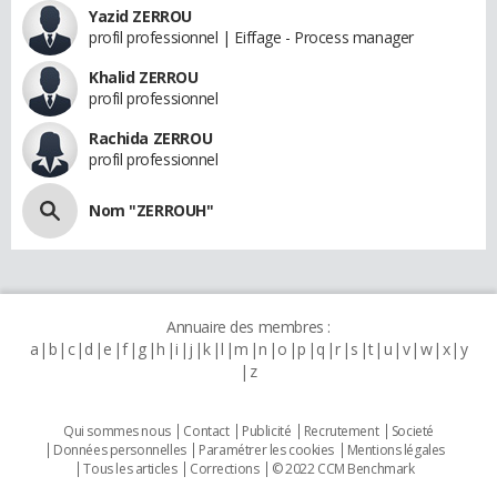
Yazid ZERROU
profil professionnel | Eiffage - Process manager
Khalid ZERROU
profil professionnel
Rachida ZERROU
profil professionnel
Nom "ZERROUH"
Annuaire des membres :
a
b
c
d
e
f
g
h
i
j
k
l
m
n
o
p
q
r
s
t
u
v
w
x
y
z
Qui sommes nous
Contact
Publicité
Recrutement
Societé
Données personnelles
Paramétrer les cookies
Mentions légales
Tous les articles
Corrections
© 2022 CCM Benchmark