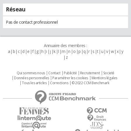
Réseau
Pas de contact professionnel
Annuaire des membres :
a
b
c
d
e
f
g
h
i
j
k
l
m
n
o
p
q
r
s
t
u
v
w
x
y
z
Qui sommes nous
Contact
Publicité
Recrutement
Societé
Données personnelles
Paramétrer les cookies
Mentions légales
Tous les articles
Corrections
© 2022 CCM Benchmark