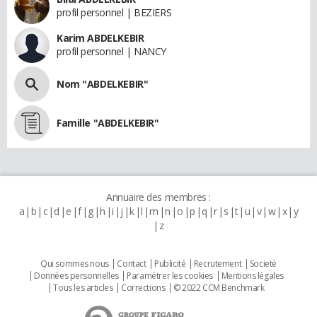
profil personnel | BEZIERS
Karim ABDELKEBIR
profil personnel | NANCY
Nom "ABDELKEBIR"
Famille "ABDELKEBIR"
Annuaire des membres :
a
b
c
d
e
f
g
h
i
j
k
l
m
n
o
p
q
r
s
t
u
v
w
x
y
z
Qui sommes nous
Contact
Publicité
Recrutement
Societé
Données personnelles
Paramétrer les cookies
Mentions légales
Tous les articles
Corrections
© 2022 CCM Benchmark