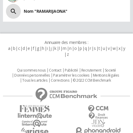
Nom "RAMARIJAONA"
Annuaire des membres :
a
b
c
d
e
f
g
h
i
j
k
l
m
n
o
p
q
r
s
t
u
v
w
x
y
z
Qui sommes nous
Contact
Publicité
Recrutement
Societé
Données personnelles
Paramétrer les cookies
Mentions légales
Tous les articles
Corrections
© 2022 CCM Benchmark