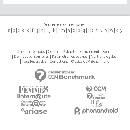
Annuaire des membres :
a
b
c
d
e
f
g
h
i
j
k
l
m
n
o
p
q
r
s
t
u
v
w
x
y
z
Qui sommes nous
Contact
Publicité
Recrutement
Societé
Données personnelles
Paramétrer les cookies
Mentions légales
Tous les articles
Corrections
© 2022 CCM Benchmark