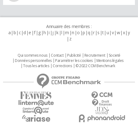
Annuaire des membres :
a
b
c
d
e
f
g
h
i
j
k
l
m
n
o
p
q
r
s
t
u
v
w
x
y
z
Qui sommes nous
Contact
Publicité
Recrutement
Societé
Données personnelles
Paramétrer les cookies
Mentions légales
Tous les articles
Corrections
© 2022 CCM Benchmark