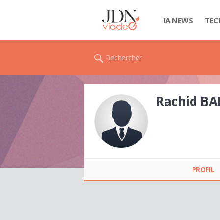
IA NEWS
TEC
Rechercher
Rachid B
Rachid BARCAWI
PROFIL