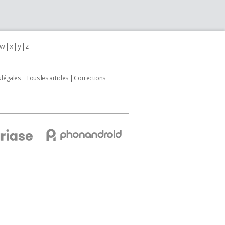
w
x
y
z
 légales
Tous les articles
Corrections