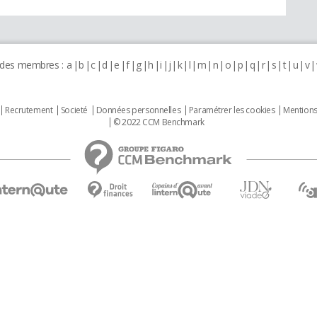
 des membres :
a
b
c
d
e
f
g
h
i
j
k
l
m
n
o
p
q
r
s
t
u
v
Recrutement
Societé
Données personnelles
Paramétrer les cookies
Mentions
© 2022 CCM Benchmark