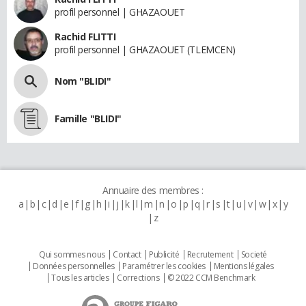
profil personnel | GHAZAOUET
Rachid FLITTI
profil personnel | GHAZAOUET (TLEMCEN)
Nom "BLIDI"
Famille "BLIDI"
Annuaire des membres :
a
b
c
d
e
f
g
h
i
j
k
l
m
n
o
p
q
r
s
t
u
v
w
x
y
z
Qui sommes nous
Contact
Publicité
Recrutement
Societé
Données personnelles
Paramétrer les cookies
Mentions légales
Tous les articles
Corrections
© 2022 CCM Benchmark