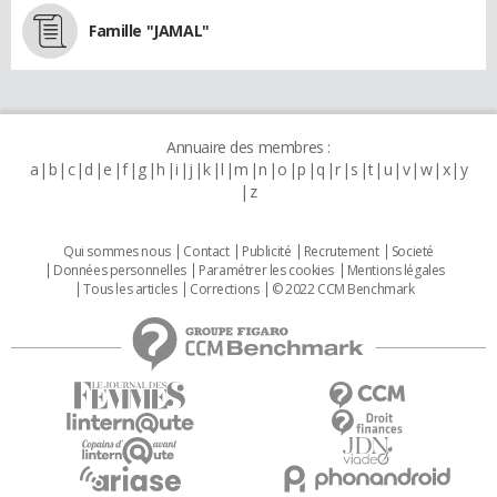
Famille "JAMAL"
Annuaire des membres :
a
b
c
d
e
f
g
h
i
j
k
l
m
n
o
p
q
r
s
t
u
v
w
x
y
z
Qui sommes nous
Contact
Publicité
Recrutement
Societé
Données personnelles
Paramétrer les cookies
Mentions légales
Tous les articles
Corrections
© 2022 CCM Benchmark