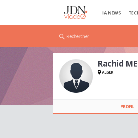
IA NEWS
TEC
Rechercher
Rachid M
ALGER
Rachid MENOUS
PROFIL