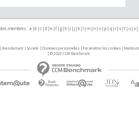
 des membres :
a
b
c
d
e
f
g
h
i
j
k
l
m
n
o
p
q
r
s
t
u
v
Recrutement
Societé
Données personnelles
Paramétrer les cookies
Mentions
© 2022 CCM Benchmark