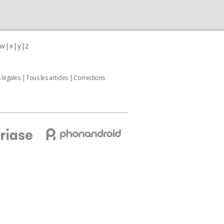
w
x
y
z
 légales
Tous les articles
Corrections