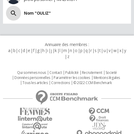
Nom "OULIZ"
Annuaire des membres :
a
b
c
d
e
f
g
h
i
j
k
l
m
n
o
p
q
r
s
t
u
v
w
x
y
z
Qui sommes nous
Contact
Publicité
Recrutement
Societé
Données personnelles
Paramétrer les cookies
Mentions légales
Tous les articles
Corrections
© 2022 CCM Benchmark