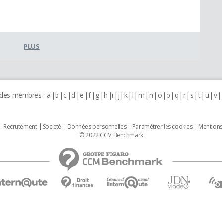
PLUS
 des membres :
a
b
c
d
e
f
g
h
i
j
k
l
m
n
o
p
q
r
s
t
u
v
Recrutement
Societé
Données personnelles
Paramétrer les cookies
Mentions
© 2022 CCM Benchmark