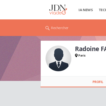
IA NEWS
TEC
Rechercher
Radoine F
Paris
Radoine FATHI
PROFIL