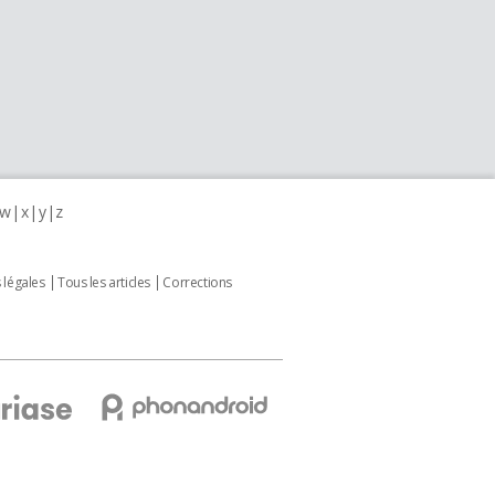
w
x
y
z
 légales
Tous les articles
Corrections