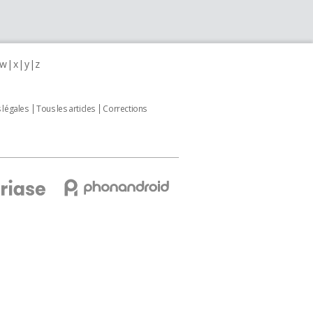
w
x
y
z
 légales
Tous les articles
Corrections