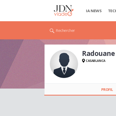
IA NEWS
TEC
Rechercher
Radouane
CASABLANCA
Radouane
ETTERMIDOU
PROFIL