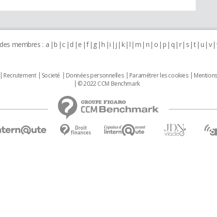
 des membres :
a
b
c
d
e
f
g
h
i
j
k
l
m
n
o
p
q
r
s
t
u
v
Recrutement
Societé
Données personnelles
Paramétrer les cookies
Mentions
© 2022 CCM Benchmark