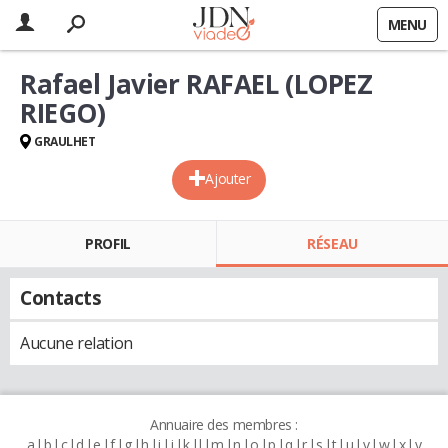
MENU
Rafael Javier RAFAEL (LOPEZ
RIEGO)
GRAULHET
Ajouter
PROFIL
RÉSEAU
Contacts
Aucune relation
Annuaire des membres :
a
b
c
d
e
f
g
h
i
j
k
l
m
n
o
p
q
r
s
t
u
v
w
x
y