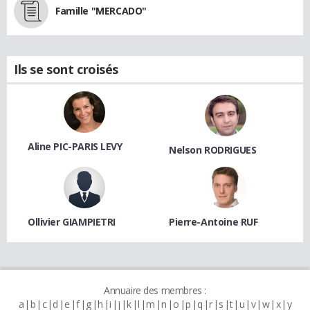
Famille "MERCADO"
Ils se sont croisés
Aline PIC-PARIS LEVY
Nelson RODRIGUES
Ollivier GIAMPIETRI
Pierre-Antoine RUF
Annuaire des membres :
a
b
c
d
e
f
g
h
i
j
k
l
m
n
o
p
q
r
s
t
u
v
w
x
y