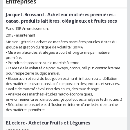
Entreprises
Jacquet-Brossard
- Acheteur matières premières :
cacao, produits laitières, oléagineux et fruits secs
Paris-13E-Arrondissement
2013 - maintenant
Mission : gérer les achats de matières premières pour les 8 sites du
groupe et gestion du risque de volatilité : 30 M €
• Mise en place des stratégies à court et long terme par matière
première.
• Prendre de positions sur le marché à terme
• Etudes de la volatilité de prix : swaps, option, call, put, contrat à terme
pour respecter le budget annuel.
• Elaboration et suivi du budget en estimant l'inflation ou la déflation
des matières entrant dans la décomposition des produits et services.
• Veille de marché : évolution des cours, des taux change.
• Analyse des marchés (études macro-économiques,
environnementales, climatiques, géopolitiques, analyses techniques...)
• Rédaction mensuelle et diffusion en interne d’une lettre de marché
des matières premières
E.Leclerc
- Acheteur Fruits et Légumes