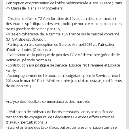
Conception et optimisation de l'offre Méditerranée (Paris <> Nice ; Paris
<> Marseille ; Paris <> Montpellier) :
- Création de l'offre TGV en fonction de l'évolution de la demande et
des études spécifiques : desserte, politique horaire et composition des
trains (nombre de rames par TGV).
- Mise en cohérence de la gamme TGV France sur le marché concerné
(IDTGV, Elipsos, OuiGo...).
- Participation à la conception du Service Annuel 2014 via l'utilisation
d'outils adaptés (Octopus...).
- Elaboration de la politique de prix des TGV Méditerranée (période de
pointe ou période normale).
- Contribution à la politique de service : Espace Pro Première et Espace
Family.
- Accompagnement de l'élaboration budgétaire pour le Service annuel
2014 sur le marché Paris-Méditerannée (calcul d'accostage, coefficients
de dilution etc..)
Analyse des résultats commerciaux et des marchés :
- Réalisation de tableaux de bords mensuels : analyse des flux de
transports de voyageurs, des évolutions CA et des effets externes
(travaux, perturbations...).
- Suivi et analyse des taux d'occupation, de la segmentation tarifaire