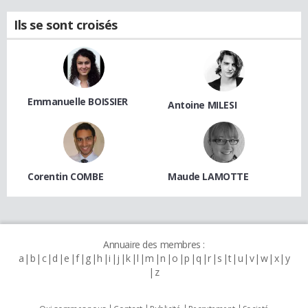
Ils se sont croisés
Emmanuelle BOISSIER
Antoine MILESI
Corentin COMBE
Maude LAMOTTE
Annuaire des membres :
a
b
c
d
e
f
g
h
i
j
k
l
m
n
o
p
q
r
s
t
u
v
w
x
y
z