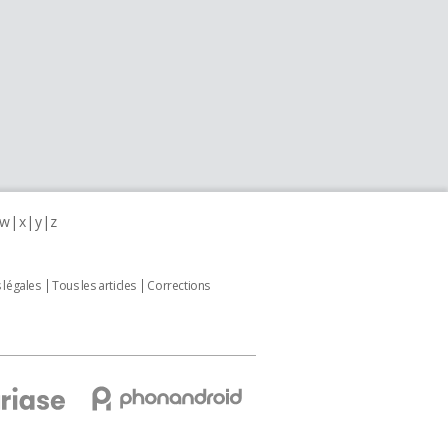
w
x
y
z
 légales
Tous les articles
Corrections