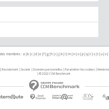
 des membres :
a
b
c
d
e
f
g
h
i
j
k
l
m
n
o
p
q
r
s
t
u
v
Recrutement
Societé
Données personnelles
Paramétrer les cookies
Mentions
© 2022 CCM Benchmark