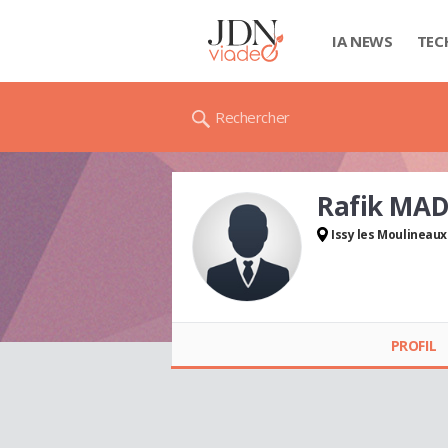
IA NEWS
TEC
Rechercher
Rafik MAD
Issy les Moulineaux
Rafik MADI
PROFIL