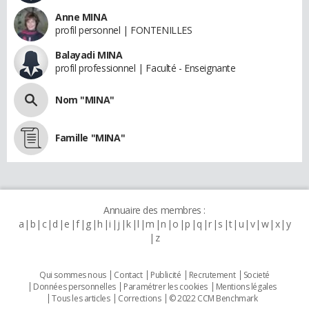
Anne MINA
profil personnel | FONTENILLES
Balayadi MINA
profil professionnel | Faculté - Enseignante
Nom "MINA"
Famille "MINA"
Annuaire des membres :
a
b
c
d
e
f
g
h
i
j
k
l
m
n
o
p
q
r
s
t
u
v
w
x
y
z
Qui sommes nous
Contact
Publicité
Recrutement
Societé
Données personnelles
Paramétrer les cookies
Mentions légales
Tous les articles
Corrections
© 2022 CCM Benchmark