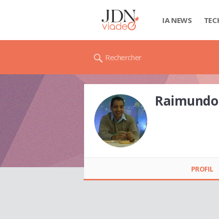
IA NEWS
TEC
Rechercher
Raimundo
Raimundo
GUIMARAES
PROFIL