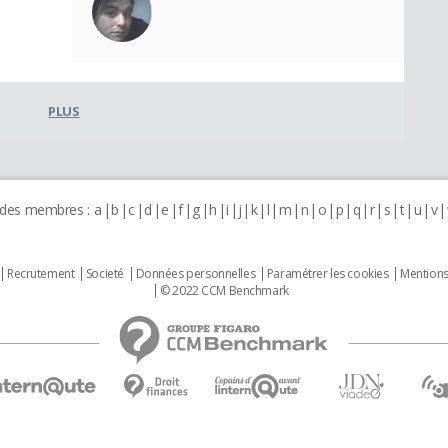
PLUS
 des membres :
a
b
c
d
e
f
g
h
i
j
k
l
m
n
o
p
q
r
s
t
u
v
Recrutement
Societé
Données personnelles
Paramétrer les cookies
Mentions
© 2022 CCM Benchmark