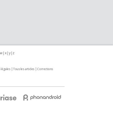
w
x
y
z
 légales
Tous les articles
Corrections