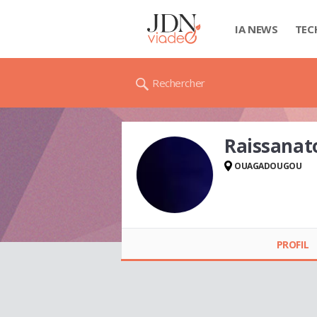
IA NEWS
TEC
Rechercher
Raissana
OUAGADOUGOU
Raissanatou
OUEDRAOGO
PROFIL