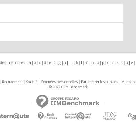
 des membres :
a
b
c
d
e
f
g
h
i
j
k
l
m
n
o
p
q
r
s
t
u
v
Recrutement
Societé
Données personnelles
Paramétrer les cookies
Mentions
© 2022 CCM Benchmark