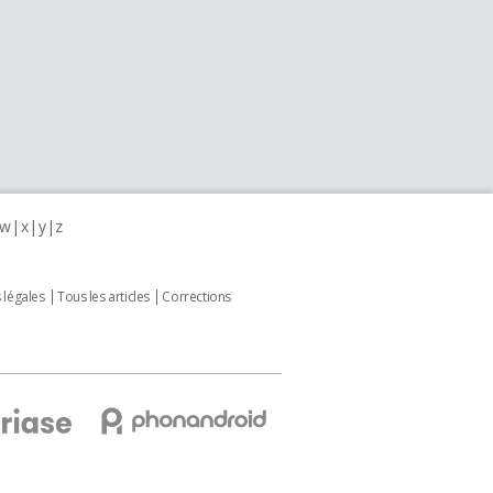
w
x
y
z
 légales
Tous les articles
Corrections