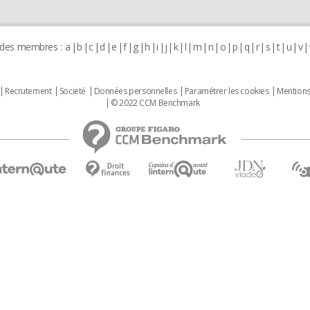
 des membres :
a
b
c
d
e
f
g
h
i
j
k
l
m
n
o
p
q
r
s
t
u
v
Recrutement
Societé
Données personnelles
Paramétrer les cookies
Mentions
© 2022 CCM Benchmark