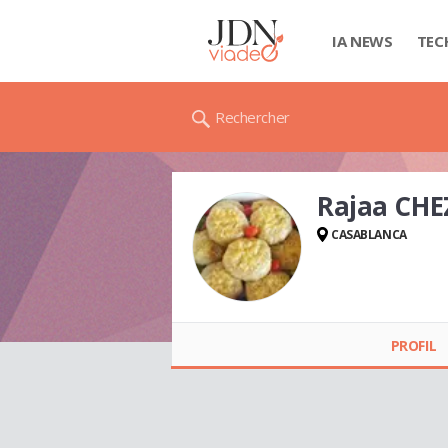
IA NEWS
TEC
Rechercher
Rajaa CH
CASABLANCA
Rajaa CHEZBLADY
PROFIL