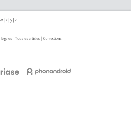
w
x
y
z
 légales
Tous les articles
Corrections