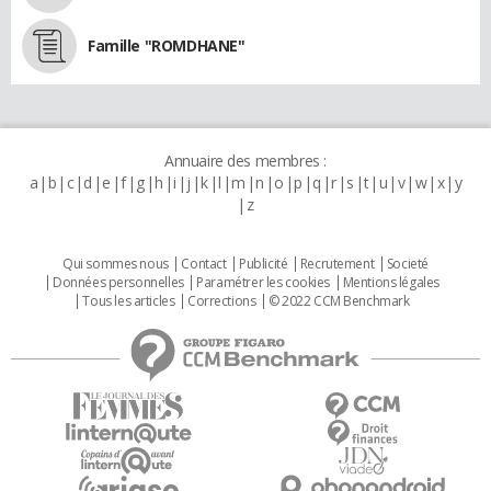
Famille "ROMDHANE"
Annuaire des membres :
a
b
c
d
e
f
g
h
i
j
k
l
m
n
o
p
q
r
s
t
u
v
w
x
y
z
Qui sommes nous
Contact
Publicité
Recrutement
Societé
Données personnelles
Paramétrer les cookies
Mentions légales
Tous les articles
Corrections
© 2022 CCM Benchmark