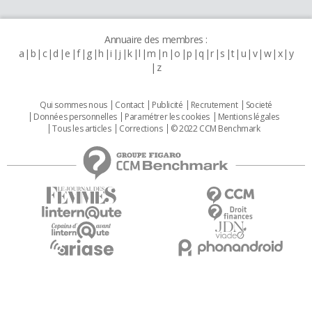
Annuaire des membres :
a
b
c
d
e
f
g
h
i
j
k
l
m
n
o
p
q
r
s
t
u
v
w
x
y
z
Qui sommes nous
Contact
Publicité
Recrutement
Societé
Données personnelles
Paramétrer les cookies
Mentions légales
Tous les articles
Corrections
© 2022 CCM Benchmark