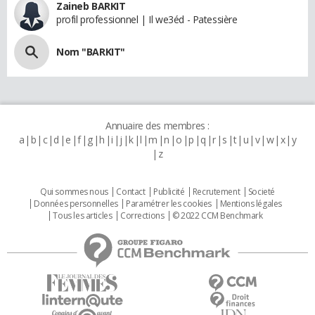
Zaineb BARKIT
profil professionnel | Il we3éd - Patessière
Nom "BARKIT"
Annuaire des membres :
a
b
c
d
e
f
g
h
i
j
k
l
m
n
o
p
q
r
s
t
u
v
w
x
y
z
Qui sommes nous
Contact
Publicité
Recrutement
Societé
Données personnelles
Paramétrer les cookies
Mentions légales
Tous les articles
Corrections
© 2022 CCM Benchmark