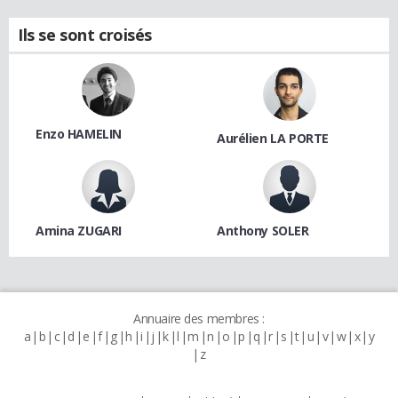
Ils se sont croisés
Enzo HAMELIN
Aurélien LA PORTE
Amina ZUGARI
Anthony SOLER
Annuaire des membres :
a
b
c
d
e
f
g
h
i
j
k
l
m
n
o
p
q
r
s
t
u
v
w
x
y
z