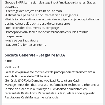
Groupe BNPP. La mission de stage inclut l’implication dans les étapes
suivantes:
- Chiffrage des projets en Point de Fonction
- Estimation à partir de la documentation des exigences
- Validation des estimations auprès des équipes projet et capitalisation
des indicateurs clés sur la base de connaissance
- Rédaction des documents du comptage
- Participation aux tables rondes internationales sur les retours
d’expérience
- Analyse des indicateurs
- Support à la formation interne
Société Générale
- Stagiaire MOA
PARIS
2015 - 2015
La mission qui m'a été confiée est de participer au référencement, au
sein de l’intranet de la DSI Société
Générale (SIOP), du Domaine Applicatif Restitutions Cash
Management ; Identifier, analyser et formaliser les besoins inhérents à
la mise en place d’un outil de type IHM visant à administrer les
référentiels Restitutions. Référentiels sur lesquels le socle applicatif
Restitutions Cash Management s’appuie.