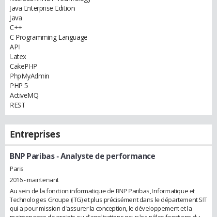
Java Enterprise Edition
Java
C++
C Programming Language
API
Latex
CakePHP
PhpMyAdmin
PHP 5
ActiveMQ
REST
Entreprises
BNP Paribas
- Analyste de performance
Paris
2016 - maintenant
Au sein de la fonction informatique de BNP Paribas, Informatique et
Technologies Groupe (ITG) et plus précisément dans le département SIT
qui a pour mission d'assurer la conception, le développement et la
maintenance de projets ou d'applications pour les pôles fonctions du