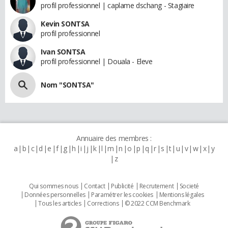
profil professionnel | caplame dschang - Stagiaire
Kevin SONTSA
profil professionnel
Ivan SONTSA
profil professionnel | Douala - Eleve
Nom "SONTSA"
Annuaire des membres :
a
b
c
d
e
f
g
h
i
j
k
l
m
n
o
p
q
r
s
t
u
v
w
x
y
z
Qui sommes nous
Contact
Publicité
Recrutement
Societé
Données personnelles
Paramétrer les cookies
Mentions légales
Tous les articles
Corrections
© 2022 CCM Benchmark