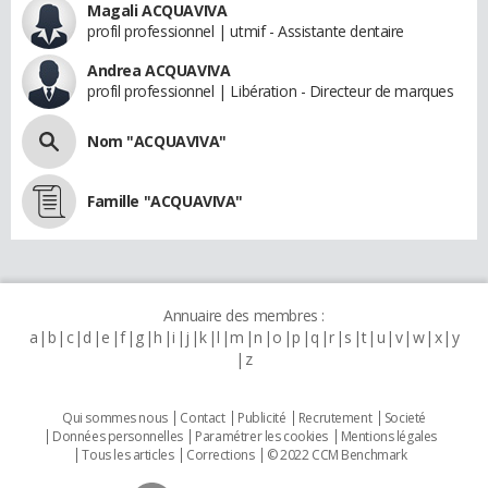
Magali ACQUAVIVA
profil professionnel | utmif - Assistante dentaire
Andrea ACQUAVIVA
profil professionnel | Libération - Directeur de marques
Nom "ACQUAVIVA"
Famille "ACQUAVIVA"
Annuaire des membres :
a
b
c
d
e
f
g
h
i
j
k
l
m
n
o
p
q
r
s
t
u
v
w
x
y
z
Qui sommes nous
Contact
Publicité
Recrutement
Societé
Données personnelles
Paramétrer les cookies
Mentions légales
Tous les articles
Corrections
© 2022 CCM Benchmark