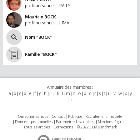
profil personnel | PARIS
Mauricio BOCK
profil personnel | LIMA
Nom "BOCK"
Famille "BOCK"
Annuaire des membres :
a
b
c
d
e
f
g
h
i
j
k
l
m
n
o
p
q
r
s
t
u
v
w
x
y
z
Qui sommes nous
Contact
Publicité
Recrutement
Societé
Données personnelles
Paramétrer les cookies
Mentions légales
Tous les articles
Corrections
© 2022 CCM Benchmark