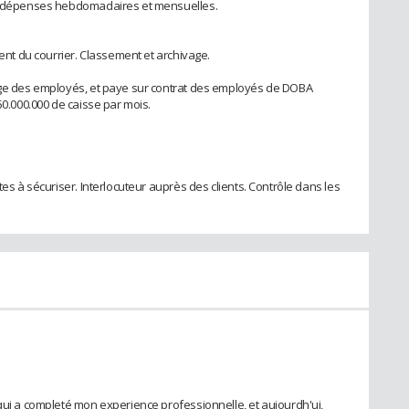
 et dépenses hebdomadaires et mensuelles.
ment du courrier. Classement et archivage.
tage des employés, et paye sur contrat des employés de DOBA
50.000.000 de caisse par mois.
tes à sécuriser. Interlocuteur auprès des clients. Contrôle dans les
 qui a completé mon experience professionnelle, et aujourdh'ui,