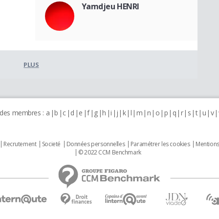
Yamdjeu HENRI
PLUS
 des membres :
a
b
c
d
e
f
g
h
i
j
k
l
m
n
o
p
q
r
s
t
u
v
Recrutement
Societé
Données personnelles
Paramétrer les cookies
Mentions
© 2022 CCM Benchmark