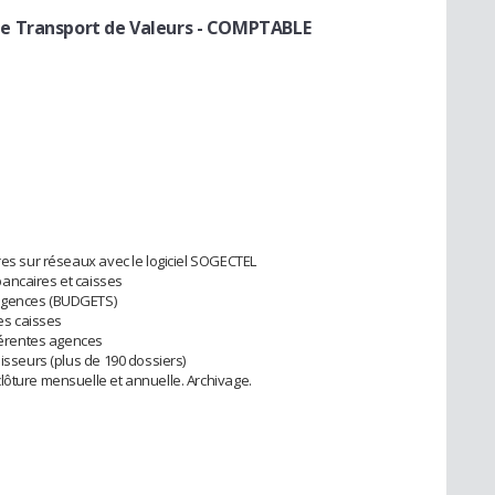
e Transport de Valeurs
- COMPTABLE
res sur réseaux avec le logiciel SOGECTEL
ancaires et caisses
 agences (BUDGETS)
des caisses
fférentes agences
nisseurs (plus de 190 dossiers)
lôture mensuelle et annuelle. Archivage.