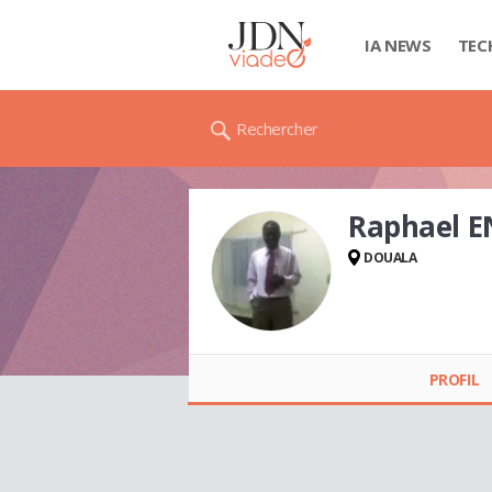
IA NEWS
TEC
Rechercher
Raphael 
DOUALA
Raphael
ENDENGUELE
EGONDE
PROFIL