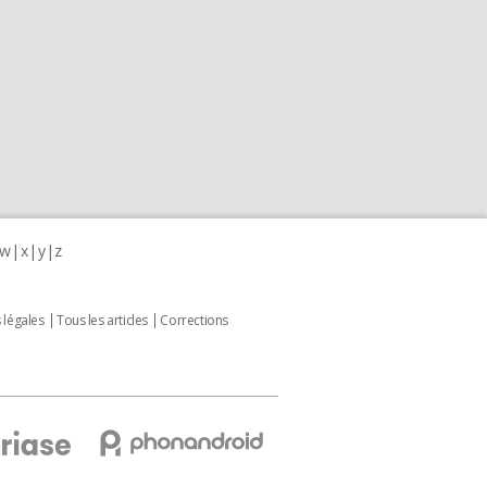
w
x
y
z
 légales
Tous les articles
Corrections