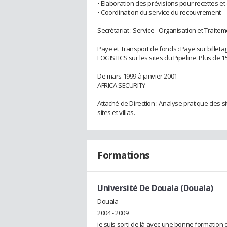
• Elaboration des prévisions pour recettes
• Coordination du service du recouvrement
Secrétariat : Service - Organisation et Traite
Paye et Transport de fonds : Paye sur bille
LOGISTICS sur les sites du Pipeline. Plus de 1
De mars 1999 à janvier 2001
AFRICA SECURITY
Attaché de Direction : Analyse pratique des si
sites et villas.
Formations
Université De Douala (Douala)
Douala
2004 - 2009
je suis sorti de là avec une bonne formation