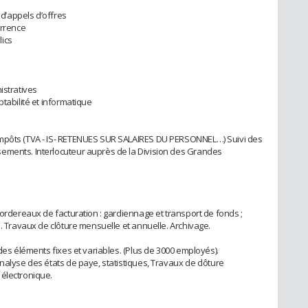
 d’appels d’offres
urrence
ics
istratives
ptabilité et informatique
impôts (TVA - IS- RETENUES SUR SALAIRES DU PERSONNEL…) Suivi des
ements. Interlocuteur auprès de la Division des Grandes
bordereaux de facturation : gardiennage et transport de fonds ;
s. Travaux de clôture mensuelle et annuelle. Archivage.
 des éléments fixes et variables. (Plus de 3000 employés).
nalyse des états de paye, statistiques, Travaux de clôture
 électronique.