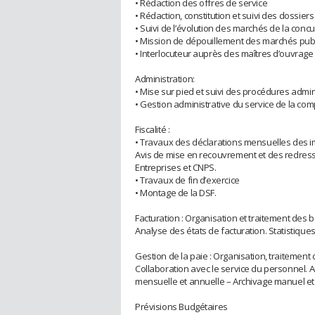
• Rédaction des offres de service
• Rédaction, constitution et suivi des dossiers
• Suivi de l’évolution des marchés de la conc
• Mission de dépouillement des marchés publ
• Interlocuteur auprès des maîtres d’ouvrage
Administration:
• Mise sur pied et suivi des procédures admin
• Gestion administrative du service de la com
Fiscalité :
• Travaux des déclarations mensuelles des 
Avis de mise en recouvrement et des redress
Entreprises et CNPS.
• Travaux de fin d’exercice
• Montage de la DSF.
Facturation : Organisation et traitement des 
Analyse des états de facturation. Statistique
Gestion de la paie : Organisation, traitement
Collaboration avec le service du personnel. A
mensuelle et annuelle – Archivage manuel et
Prévisions Budgétaires