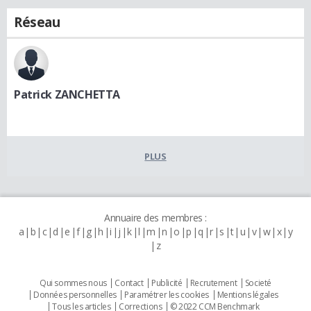
Réseau
Patrick ZANCHETTA
PLUS
Annuaire des membres :
a
b
c
d
e
f
g
h
i
j
k
l
m
n
o
p
q
r
s
t
u
v
w
x
y
z
Qui sommes nous
Contact
Publicité
Recrutement
Societé
Données personnelles
Paramétrer les cookies
Mentions légales
Tous les articles
Corrections
© 2022 CCM Benchmark