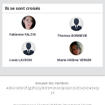
Ils se sont croisés
Fabienne FALZOI
Thomas BONNEVIE
Louis LACROIX
Marie-Hélène VERGER
Annuaire des membres :
a
b
c
d
e
f
g
h
i
j
k
l
m
n
o
p
q
r
s
t
u
v
w
x
y
z