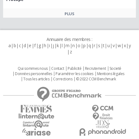
PLUS
Annuaire des membres :
a
b
c
d
e
f
g
h
i
j
k
l
m
n
o
p
q
r
s
t
u
v
w
x
y
z
Qui sommes nous
Contact
Publicité
Recrutement
Societé
Données personnelles
Paramétrer les cookies
Mentions légales
Tous les articles
Corrections
© 2022 CCM Benchmark