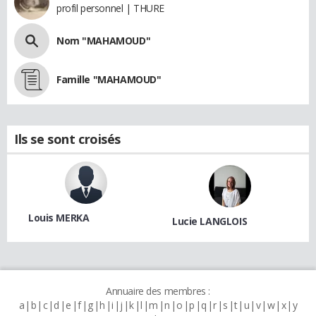
profil personnel | THURE
Nom "MAHAMOUD"
Famille "MAHAMOUD"
Ils se sont croisés
Louis MERKA
Lucie LANGLOIS
Annuaire des membres :
a
b
c
d
e
f
g
h
i
j
k
l
m
n
o
p
q
r
s
t
u
v
w
x
y